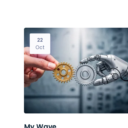
22
Oct
My Wave