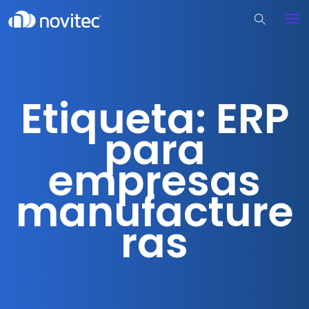
Etiqueta:
ERP
para
empresas
manufacture
ras