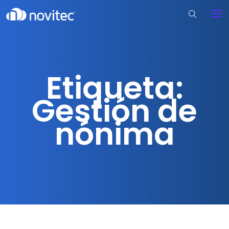
Etiqueta:
Gestión de
nónima