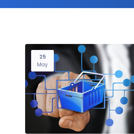
25
May