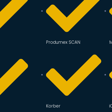
Produmex SCAN
M
Korber
i