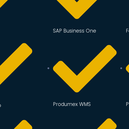
SAP Business One
F
Produmex WMS
P
o