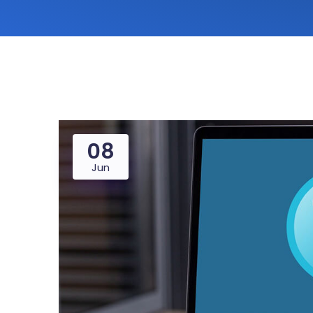
08
Jun