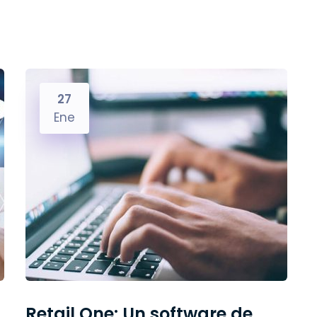
27
Ene
Retail One: Un software de