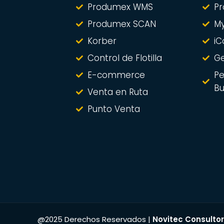
Produmex WMS
Pr
Produmex SCAN
M
Korber
iC
Control de Flotilla
Ge
E-commerce
Pe
Bu
Venta en Ruta
Punto Venta
@
2025
Derechos Reservados |
Novitec Consulto